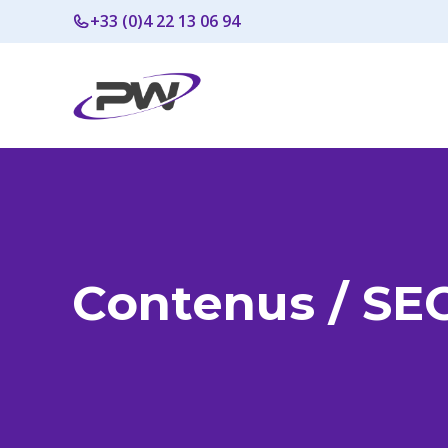
Aller
+33 (0)4 22 13 06 94
au
contenu
Contenus / SE