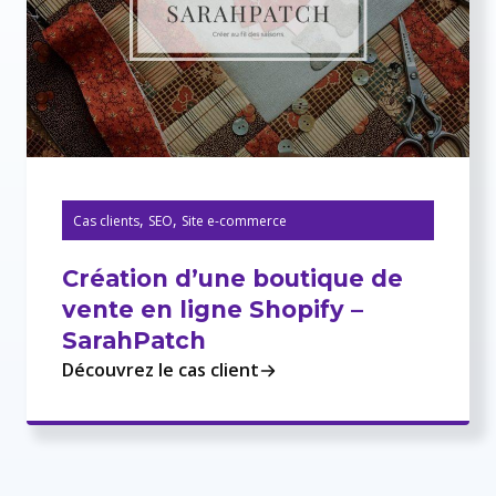
,
,
Cas clients
SEO
Site e-commerce
Création d’une boutique de
vente en ligne Shopify –
SarahPatch
Découvrez le cas client