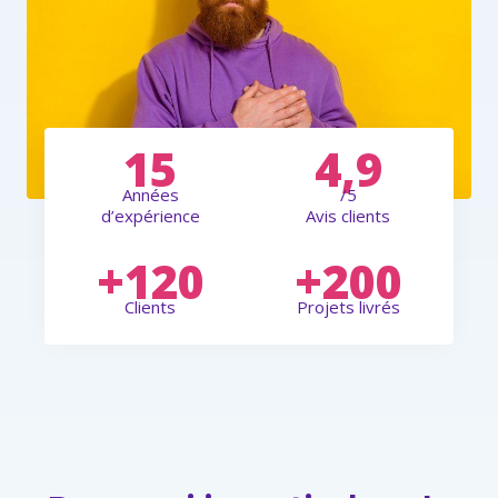
15
4,9
Années
/5
d’expérience
Avis clients
+120
+200
Clients
Projets livrés