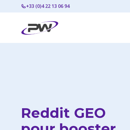
Aller
+33 (0)4 22 13 06 94
au
contenu
Reddit GEO
pour booster