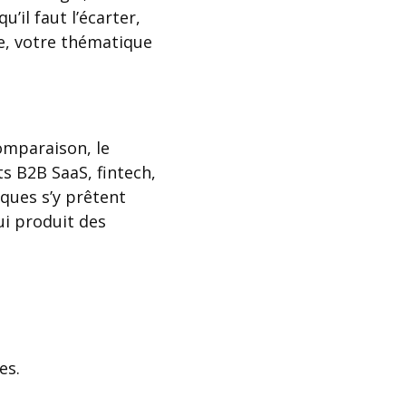
’il faut l’écarter,
ce, votre thématique
omparaison, le
ts B2B SaaS, fintech,
ques s’y prêtent
ui produit des
es.