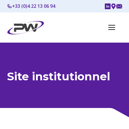
Aller
+33 (0)4 22 13 06 94
au
contenu
Me
Site institutionnel