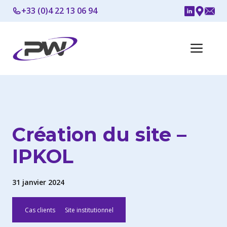
Aller
+33 (0)4 22 13 06 94
au
contenu
Me
Création du site –
IPKOL
31 janvier 2024
Cas clients
Site institutionnel