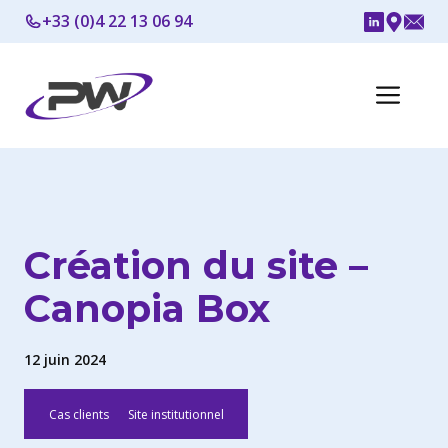
Aller
+33 (0)4 22 13 06 94
au
contenu
Me
Création du site –
Canopia Box
12 juin 2024
Cas clients
Site institutionnel