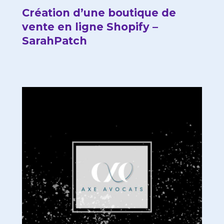
Création d’une boutique de
vente en ligne Shopify –
SarahPatch