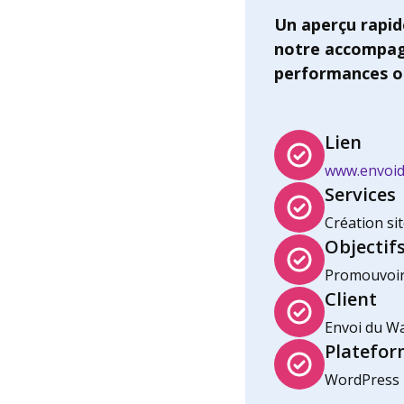
Un aperçu rapid
notre accompa
performances o
Lien
www.envoid
Services
Création sit
Objectif
Promouvoir l
Client
Envoi du Wa
Platefor
WordPress