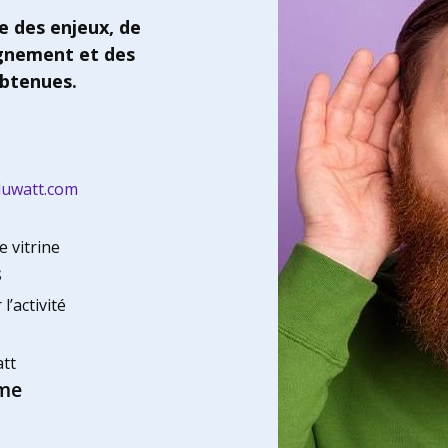
e des enjeux, de
gnement et des
btenues.
uwatt.com
e vitrine
s
’activité
tt
me