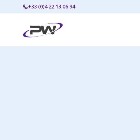
Aller
+33 (0)4 22 13 06 94
au
contenu