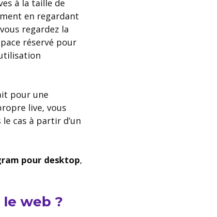
s à la taille de
lement en regardant
vous regardez la
space réservé pour
utilisation
ait pour une
propre live, vous
 le cas à partir d’un
gram pour desktop
,
 le web ?