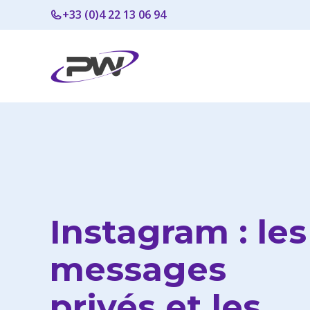
Aller
+33 (0)4 22 13 06 94
au
contenu
Instagram : les
messages
privés et les