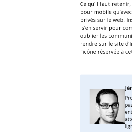
Ce qu’il faut reteni
pour mobile qu’ave
privés sur le web, I
s’en servir pour com
oublier les communi
rendre sur le site d
l’icône réservée à c
Jé
Pro
pas
ent
att
lig