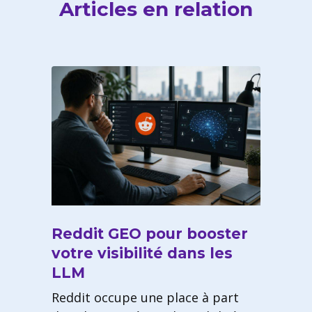
Articles en relation
Reddit GEO pour booster
votre visibilité dans les
LLM
Reddit occupe une place à part