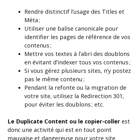
Rendre distinctif l’usage des Titles et
Méta ;
Utiliser une balise canonicale pour
identifier les pages de référence de vos
contenus ;
Mettre vos textes à l’abri des doublons
en évitant d’indexer tous vos contenus ;
Si vous gérez plusieurs sites, n’y postez
pas le même contenu ;
Pendant la refonte ou la migration de
votre site, utilisez la Redirection 301,
pour éviter les doublons ; etc.
Le Duplicate Content ou le copier-coller
est
donc une activité qui est en tout point
mauvaise et dangereuse pour votre site.