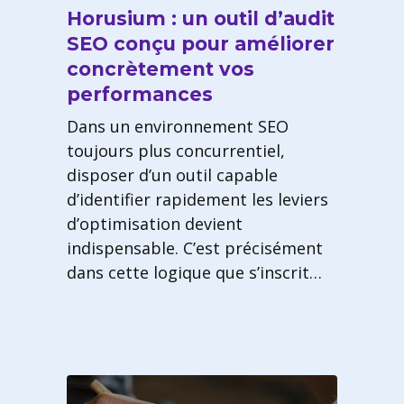
Horusium : un outil d’audit
SEO conçu pour améliorer
concrètement vos
performances
Dans un environnement SEO
toujours plus concurrentiel,
disposer d’un outil capable
d’identifier rapidement les leviers
d’optimisation devient
indispensable. C’est précisément
dans cette logique que s’inscrit…