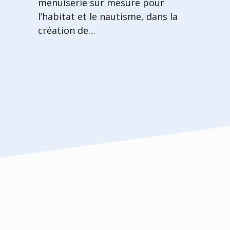
menuiserie sur mesure pour
l’habitat et le nautisme, dans la
création de…