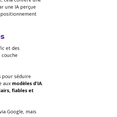
ar une IA perçue
n positionnement
es
fic et des
e couche
s
pour séduire
re aux
modèles d’IA
.
lairs, fiables et
 via Google, mais