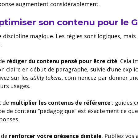
éponse augmentent considérablement.
timiser son contenu pour le 
 discipline magique. Les règles sont logiques, mai
.
 de
rédiger du contenu pensé pour être cité
. Cela i
ion claire en début de paragraphe, suivie d’une explic
ivez sur les
utility tokens
, commencez par donner une 
eurs usages.
t de
multiplier les contenus de référence
: guides c
ype de contenu “pédagogique” est exactement ce qu
éponses.
t de
renforcer votre présence digitale
. Publiez vos 