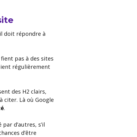
site
il doit répondre à
fient pas à des sites
blient régulièrement
sent des H2 clairs,
à citer. Là où Google
té
.
 par d’autres, s’il
 chances d’être