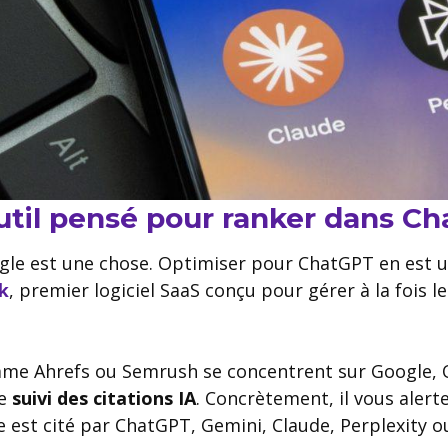
’outil pensé pour ranker dans C
le est une chose. Optimiser pour ChatGPT en est une
k
, premier logiciel SaaS conçu pour gérer à la fois le
mme Ahrefs ou Semrush se concentrent sur Google, 
le
suivi des citations IA
. Concrètement, il vous alert
 est cité par ChatGPT, Gemini, Claude, Perplexity o