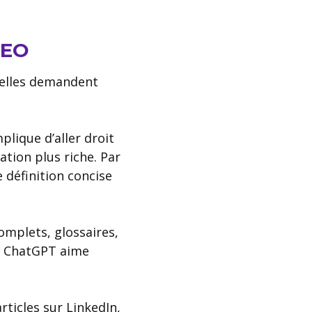
GEO
s elles demandent
mplique d’aller droit
ation plus riche. Par
définition concise
omplets, glossaires,
e ChatGPT aime
articles sur LinkedIn,