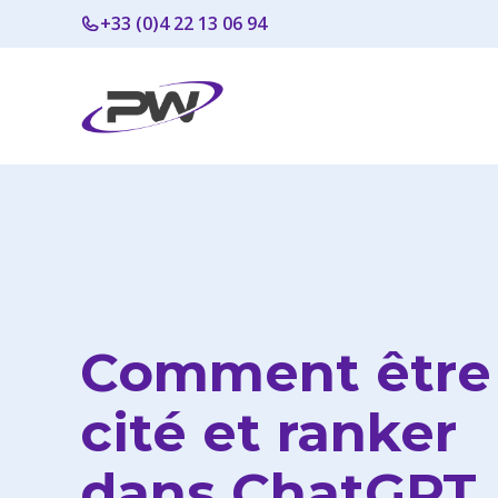
Aller
+33 (0)4 22 13 06 94
au
contenu
Comment être
cité et ranker
dans ChatGPT