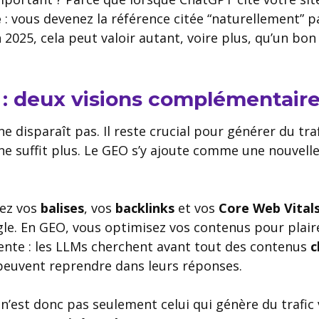
e
: vous devenez la référence citée “naturellement” p
2025, cela peut valoir autant, voire plus, qu’un bo
: deux visions complémentair
e disparaît pas. Il reste crucial pour générer du tra
 ne suffit plus. Le GEO s’y ajoute comme une nouvell
lez vos
balises
, vos
backlinks
et vos
Core Web Vital
gle. En GEO, vous optimisez vos contenus pour plai
rente : les LLMs cherchent avant tout des contenus
c
 peuvent reprendre dans leurs réponses.
n’est donc pas seulement celui qui génère du trafic