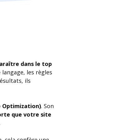
araître dans le top
 langage, les règles
sultats, ils
 Optimization)
. Son
orte que votre site
.
e, cela confère une