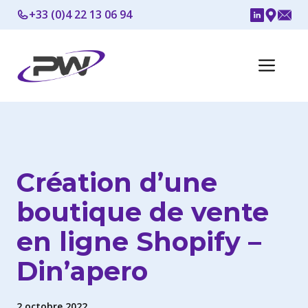
Aller
+33 (0)4 22 13 06 94
au
contenu
Me
Création d’une
boutique de vente
en ligne Shopify –
Din’apero
2 octobre 2022