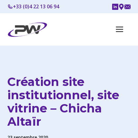
Aller
+33 (0)4 22 13 06 94
au
contenu
Me
Création site
institutionnel, site
vitrine – Chicha
Altaïr
23 septembre 2020