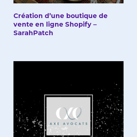
Création d’une boutique de
vente en ligne Shopify –
SarahPatch